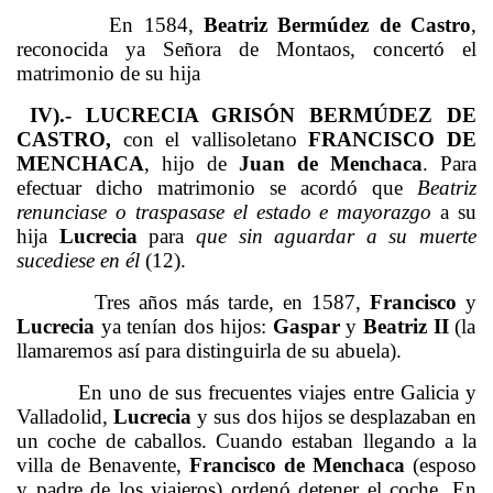
En 1584,
Beatriz Bermúdez de Castro
,
reconocida ya Señora de Montaos, concertó el
matrimonio de su hija
IV).- LUCRECIA GRISÓN BERMÚDEZ DE
CASTRO,
con el vallisoletano
FRANCISCO DE
MENCHACA
, hijo de
Juan de Menchaca
. Para
efectuar dicho matrimonio se acordó que
Beatriz
renunciase o traspasase el estado e mayorazgo
a su
hija
Lucrecia
para
que sin aguardar a su muerte
sucediese en él
(12).
Tres años más tarde, en 1587,
Francisco
y
Lucrecia
ya tenían dos hijos:
Gaspar
y
Beatriz II
(la
llamaremos así para distinguirla de su abuela).
En uno de sus frecuentes viajes entre Galicia y
Valladolid,
Lucrecia
y sus dos hijos se desplazaban en
un coche de caballos. Cuando estaban llegando a la
villa de Benavente,
Francisco de Menchaca
(esposo
y padre de los viajeros) ordenó detener el coche. En