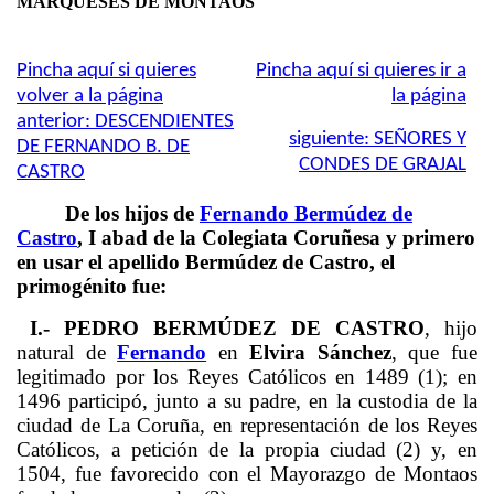
MARQUESES DE MONTAOS
Pincha aquí si quieres
Pincha aquí si quieres ir a
volver a la página
la página
anterior: DESCENDIENTES
siguiente: SEÑORES Y
DE FERNANDO B. DE
CONDES DE GRAJAL
CASTRO
De los hijos de
Fernando Bermúdez de
Castro
, I abad de la Colegiata Coruñesa y primero
en usar el apellido Bermúdez de Castro, el
primogénito fue:
I.- PEDRO BERMÚDEZ DE CASTRO
, hijo
natural de
Fernando
en
Elvira Sánchez
, que fue
legitimado por los Reyes Católicos en 1489 (1); en
1496 participó, junto a su padre, en la custodia de la
ciudad de La Coruña, en representación de los Reyes
Católicos, a petición de la propia ciudad (2) y, en
1504, fue favorecido con el Mayorazgo de Montaos