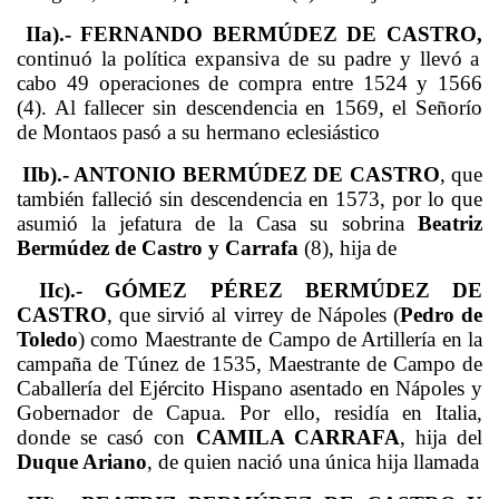
IIa).- FERNANDO BERMÚDEZ DE CASTRO,
continuó la política expansiva de su padre y llevó a
cabo 49 operaciones de compra entre 1524 y 1566
(4). Al fallecer sin descendencia en 1569, el Señorío
de Montaos pasó a su hermano eclesiástico
IIb).- ANTONIO
BERMÚDEZ DE CASTRO
, que
también falleció sin descendencia en 1573, por lo que
asumió la jefatura de la Casa su sobrina
Beatriz
Bermúdez de Castro y Carrafa
(8), hija de
IIc).- GÓMEZ PÉREZ
BERMÚDEZ DE
CASTRO
, que sirvió al virrey de Nápoles (
Pedro de
Toledo
) como Maestrante de Campo de Artillería en la
campaña de Túnez de 1535, Maestrante de Campo de
Caballería del Ejército Hispano asentado en Nápoles y
Gobernador de Capua. Por ello, residía en Italia,
donde se casó con
CAMILA CARRAFA
, hija del
Duque Ariano
, de quien nació una única hija llamada