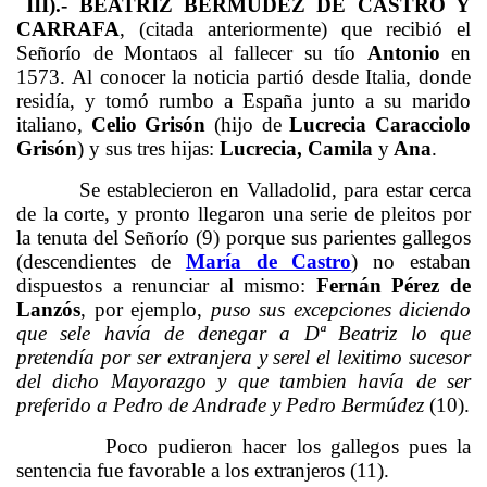
III).- BEATRIZ BERMÚDEZ DE CASTRO Y
CARRAFA
, (citada anteriormente) que recibió el
Señorío de Montaos al fallecer su tío
Antonio
en
1573. Al conocer la noticia partió desde Italia, donde
residía, y tomó rumbo a España junto a su marido
italiano,
Celio Grisón
(hijo de
Lucrecia Caracciolo
Grisón
) y sus tres hijas:
Lucrecia, Camila
y
Ana
.
Se establecieron en Valladolid, para estar cerca
de la corte, y pronto llegaron una serie de pleitos por
la tenuta del Señorío (9) porque sus parientes gallegos
(descendientes de
María de Castro
) no estaban
dispuestos a renunciar al mismo:
Fernán Pérez de
Lanzós
, por ejemplo,
puso sus excepciones diciendo
que sele havía de denegar a Dª Beatriz lo que
pretendía por ser extranjera y serel el lexitimo sucesor
del dicho Mayorazgo y que tambien havía de ser
preferido a Pedro de Andrade y Pedro Bermúdez
(10).
Poco pudieron hacer los gallegos pues la
sentencia fue favorable a los extranjeros (11).