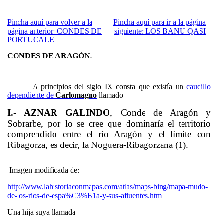
Pincha aquí para volver a la
Pincha aquí para ir a la página
página anterior: CONDES DE
siguiente: LOS BANU QASI
PORTUCALE
CONDES DE ARAGÓN.
A principios del siglo IX consta que existía un
caudillo
dependiente de
Carlomagno
llamado
I.- AZNAR GALINDO
, Conde de Aragón y
Sobrarbe, por lo se cree que dominaría el territorio
comprendido entre el río Aragón y el límite con
Ribagorza, es decir, la Noguera-Ribagorzana (1).
Imagen modificada de:
http://www.lahistoriaconmapas.com/atlas/maps-bing/mapa-mudo-
de-los-rios-de-espa%C3%B1a-y-sus-afluentes.htm
Una hija suya llamada