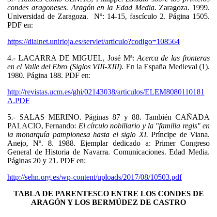
condes aragoneses.
Aragón en la Edad Media
. Zaragoza. 1999.
Universidad de Zaragoza.
Nº: 14-15, fascículo 2. Página 1505.
PDF en:
https://dialnet.unirioja.es/servlet/articulo?codigo=108564
4.- LACARRA DE MIGUEL, José Mª:
Acerca de las fronteras
en el Valle del Ebro (Siglos VIII-XIII)
. En la España Medieval (1).
1980. Página 188. PDF en:
http://revistas.ucm.es/ghi/02143038/articulos/ELEM8080110181
A.PDF
5.- SALAS MERINO. Páginas 87 y 88. También CAÑADA
PALACIO, Fernando:
El círculo nobiliario y la "familia regis" en
la monarquía pamplonesa hasta el siglo XI.
Príncipe de Viana.
Anejo, Nº. 8. 1988. Ejemplar dedicado a: Primer Congreso
General de Historia de Navarra. Comunicaciones. Edad Media.
Páginas 20 y 21. PDF en:
http://sehn.org.es/wp-content/uploads/2017/08/10503.pdf
TABLA DE PARENTESCO ENTRE LOS CONDES DE
ARAGÓN Y LOS BERMÚDEZ DE CASTRO