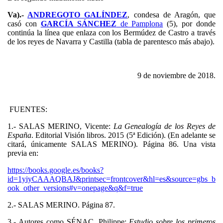
Va).-
ANDREGOTO GALÍNDEZ
, condesa de Aragón, que
casó con
GARCÍA SÁNCHEZ
de Pamplona
(5), por donde
continúa la línea que enlaza con los Bermúdez de Castro a través
de los reyes de Navarra y Castilla (tabla de parentesco más abajo).
9 de noviembre de 2018.
FUENTES:
1.- SALAS MERINO, Vicente:
La Genealogía de los Reyes de
España
. Editorial Visión libros. 2015 (5ª Edición). (En adelante se
citará, únicamente SALAS MERINO). Página 86. Una vista
previa en:
https://books.google.es/books?
id=1yiyCAAAQBAJ&printsec=frontcover&hl=es&source=gbs_b
ook_other_versions#v=onepage&q&f=true
2.- SALAS MERINO. Página 87.
3.- Autores como SÉNAC, Philippe:
Estudio sobre los primeros