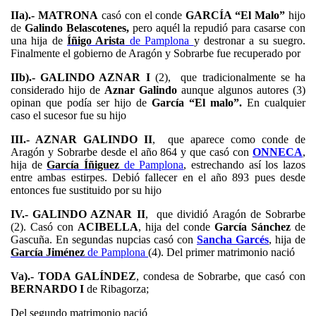
IIa).- MATRONA
casó con el conde
GARCÍA “El Malo”
hijo
de
Galindo Belascotenes,
pero aquél la repudió para casarse con
una hija de
Íñigo Arista
de Pamplona
y destronar a su suegro.
Finalmente el gobierno de Aragón y Sobrarbe fue recuperado por
IIb).- GALINDO AZNAR I
(2),
que tradicionalmente se ha
considerado hijo de
Aznar Galindo
aunque algunos autores (3)
opinan que podía ser hijo de
García “El malo”.
En cualquier
caso el sucesor fue su hijo
III.- AZNAR GALINDO II
, que aparece como conde de
Aragón y Sobrarbe desde el año 864 y que casó con
ONNECA
,
hija de
García Íñiguez
de Pamplona
, estrechando así los lazos
entre ambas estirpes. Debió fallecer en el año 893 pues desde
entonces fue sustituido por su hijo
IV.- GALINDO AZNAR II
, que dividió Aragón de Sobrarbe
(2). Casó con
ACIBELLA
, hija del conde
García Sánchez
de
Gascuña. En segundas nupcias casó con
Sancha Garcés
, hija de
García Jiménez
de Pamplona
(4). Del primer matrimonio nació
Va).- TODA GALÍNDEZ
, condesa de Sobrarbe, que casó con
BERNARDO I
de Ribagorza;
Del segundo matrimonio nació