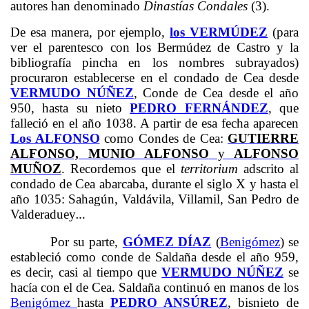
autores han denominado
Dinastías Condales
(3).
De esa manera, por ejemplo,
los VERMÚDEZ
(para
ver el parentesco con los Bermúdez de Castro y la
bibliografía pincha en los nombres subrayados)
procuraron establecerse en el condado de Cea desde
VERMUDO NÚÑEZ
, Conde de Cea desde el año
950, hasta su nieto
PEDRO FERNÁNDEZ
, que
falleció en el año 1038. A partir de esa fecha aparecen
Los ALFONSO
como Condes de Cea:
GUTIERRE
ALFONSO, MUNIO ALFONSO
y
ALFONSO
MUÑOZ
. Recordemos que el
territorium
adscrito al
condado de Cea abarcaba, durante el siglo X y hasta el
año 1035: Sahagún, Valdávila, Villamil, San Pedro de
Valderaduey
…
Por su parte,
GÓMEZ DÍAZ
(
Benigómez
) se
estableció como conde de Saldaña desde el año 959,
es decir, casi al tiempo que
VERMUDO NÚÑEZ
se
hacía con el de Cea. Saldaña continuó en manos de los
Benigómez
hasta
PEDRO ANSÚREZ
, bisnieto de