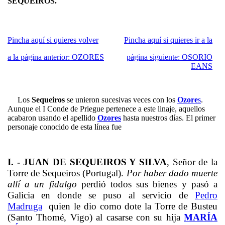
SEQUEIROS.
Pincha aquí si quieres volver
Pincha aquí si quieres ir a la
a la página anterior: OZORES
página siguiente: OSORIO
EANS
Los
Sequeiros
se unieron sucesivas veces con los
Ozore
s
.
Aunque el I Conde de Priegue pertenece a este linaje, aquellos
acabaron usando el apellido
Ozores
hasta nuestros días. El primer
personaje conocido de esta línea fue
I. -
JUAN DE SEQUEIROS Y SILVA
, Señor de la
Torre de Sequeiros (Portugal).
Por haber dado muerte
allí a un fidalgo
perdió todos sus bienes y pasó a
Galicia en donde se puso al servicio de
Pedro
Madruga
quien le dio como dote la Torre de Busteu
(Santo Thomé, Vigo) al casarse con su hija
MARÍA