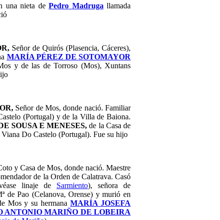
n una nieta de
Pedro Madruga
llamada
ció
OR,
Señor de Quirós (Plasencia, Cáceres),
na
MARÍA PÉREZ DE SOTOMAYOR
 Mos y de las de Torroso (Mos), Xuntans
ijo
YOR,
Señor de Mos, donde nació. Familiar
stelo (Portugal) y de la Villa de Baiona.
DE SOUSA E MENESES,
de la Casa de
n Viana Do Castelo (Portugal). Fue su hijo
Coto y Casa de Mos, donde nació. Maestre
Comendador de la Orden de Calatrava. Casó
(véase linaje de
Sarmiento
),
señora de
ª de Pao (Celanova, Orense) y murió en
 de Mos y su hermana
MARÍA JOSEFA
 ANTONIO MARIÑO DE LOBEIRA