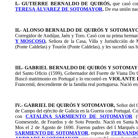
I.- GUTIERRE BERNALDO DE QUIRÓS,
que casó co
TERESA ÁLVAREZ DE SOTOMAYOR
.
De esa unión na
II.- ALONSO BERNALDO DE QUIRÓS Y SOTOMAY
Corregidor de Andújar, Jaén y Toro. Casó con su prima herma
Y MOSCOSO
,
Señora de la Casa, Villa y Jurisdicción de
(Ponte Caldelas) y Tourón (Ponte Caldelas), y les sucedió sus h
III.- GABRIEL BERNALDO DE QUIRÓS Y SOTOMA
del Santo Oficio (1599), Gobernador del Fuerte de Viana Do Ca
Buscó matrimonio en Portugal y lo encontró en
VIOLANTE 
Francemil, descendiente de la familia real portuguesa. Nació e
IV.- GABRIEL DE QUIRÓS Y SOTOMAYOR,
Señor del 
de Campo del ejército de Galicia en la Guerra con Portugal. 
con
CATALINA SARMIENTO DE SOTOMAYOR
Gomesende, de Feardos y de Soto Penedo. Nació en Santa M
Mos el 2 de Agosto de 1690. Fueron padres del I Marqués
SARMIENTO DE SOTOMAYOR
, esposa de
FERNANDO